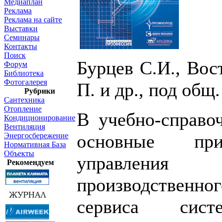
Медиаплан
Реклама
Реклама на сайте
Выставки
Семинары
Контакты
Поиск
Бурцев С.И., Вос
Форум
Библиотека
Фотогалерея
П. и др., под общ
Рубрики
Сантехника
Отопление
В учебно-справо
Кондиционирование
Вентиляция
основные при
Энергосбережение
Нормативная База
Объекты
управлени
Рекомендуем
производственног
сервиса сис