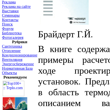
Реклама
Реклама на сайте
Выставки
Семинары
Контакты
Поиск
Форум
Брайдерт Г.Й.
Библиотека
Фотогалерея
Рубрики
В книге содержа
Сантехника
Отопление
Кондиционирование
примеры расчет
Вентиляция
Энергосбережение
ходе проектир
Нормативная База
Объекты
Рекомендуем
установок. Предл
в область термо
описанием ва