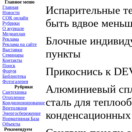
Главное меню
Испарительные т
Главная
Новости
СОК онлайн
быть вдвое мень
Рубрики
О журнале
Медиаплан
Блочные индивид
Реклама
Реклама на сайте
Выставки
пункты
Семинары
Контакты
Поиск
Прикоснись к DE
Форум
Библиотека
Фотогалерея
Алюминиевый спл
Рубрики
Сантехника
Отопление
сталь для теплоо
Кондиционирование
Вентиляция
конденсационных
Энергосбережение
Нормативная База
Объекты
Рекомендуем