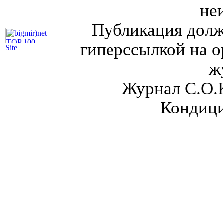
не
Публикация долж
гиперссылкой на о
Site
ж
Журнал С.О.
Кондици