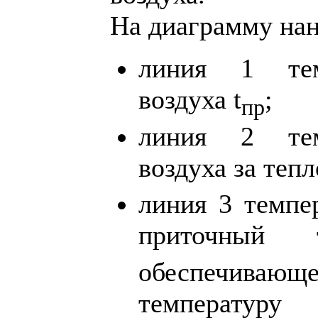
На диаграмму нан
линия 1 тем
воздуха t
;
пр
линия 2 тем
воздуха за теп
линия 3 темпе
приточный т
обеспечива
температ