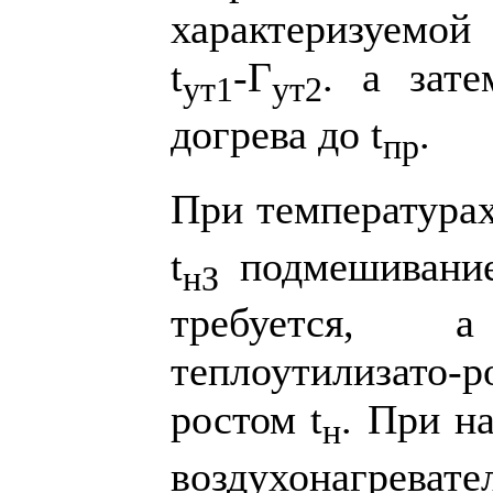
характеризуемой
t
-Г
. а зате
ут1
ут2
догрева до t
.
пр
При температурах
t
подмешивание
нЗ
требуется, 
теплоутилизато
ростом t
. При н
н
воздухонагреват