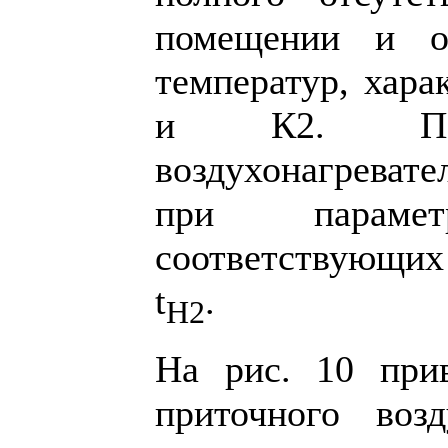
помещении и оп
температур, хара
и К2. Пове
воздухонагреват
при параметр
соответствующих
t
.
Н2
На рис. 10 прив
приточного воз