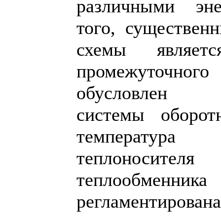
различными эне
того, существен
схемы являет
промежуточн
обусловлен п
системы оборот
температур
теплоносит
теплообменника
регламентиров