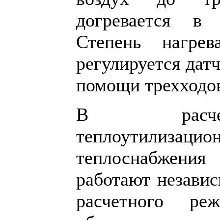
догревается в 
Степень нагрев
регулируется дат
помощи трехходов
В расче
теплоутилизаци
теплоснабжения
работают независ
расчетного ре