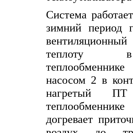
Система работае
зимний период 
вентиляционны
теплоту в 
теплообменнике
насосом 2 в конт
нагретый ПТ
теплообменни
догревает прито
воздух до тре