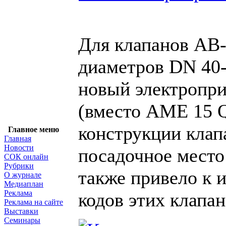
Для клапанов AB
диаметров DN 40-
новый электроп
(вместо AME 15 Q
конструкции клап
Главное меню
Главная
Новости
посадочное место
СОК онлайн
Рубрики
также привело к 
О журнале
Медиаплан
Реклама
кодов этих клапано
Реклама на сайте
Выставки
Семинары