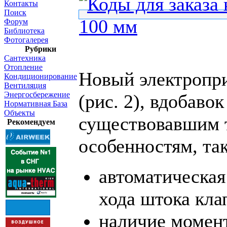
Контакты
Поиск
Форум
Библиотека
Фотогалерея
Рубрики
Сантехника
Отопление
Новый электроп
Кондиционирование
Вентиляция
Энергосбережение
(рис. 2), вдобавок
Нормативная База
Объекты
существовавшим 
Рекомендуем
особенностям, та
автоматическая
хода штока кла
наличие момен