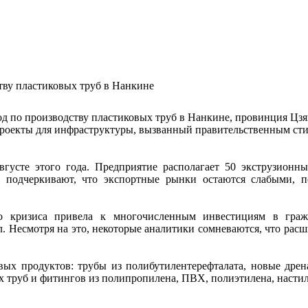
тву пластиковых труб в Нанкине
од по производству пластиковых труб в Нанкине, провинция Цз
проекты для инфраструктуры, вызванный правительственным ст
густе этого года. Предприятие располагает 50 экструзионн
u подчеркивают, что экспортные рынки остаются слабыми, 
о кризиса привела к многочисленным инвестициям в гражд
л. Несмотря на это, некоторые аналитики сомневаются, что ра
вых продуктов: трубы из полибутилентерефталата, новые дре
х труб и фитингов из полипропилена, ПВХ, полиэтилена, насти