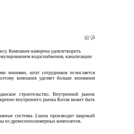
янсу. Компания намерена удовлетворить
имулированием водоснабжения, канализации
ыми линиями, штат сотрудников исчисляется
поэтому компания уделяет больше внимания
анское строительство. Внутренний рынок
сширение внутреннего рынка Китая может быть
нажные системы. Liansu производит широкий
лы из древеснополимерных композитов.