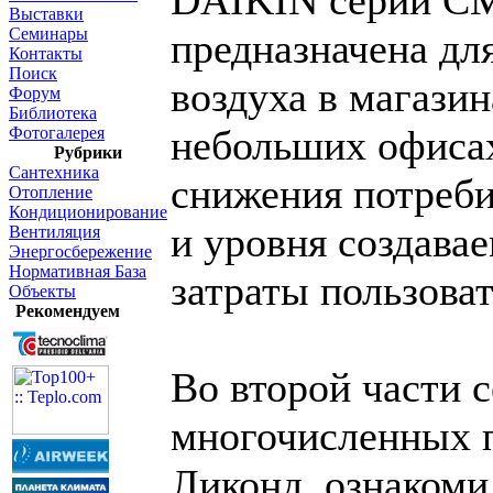
DAIKIN серии CM
Выставки
Семинары
предназначена дл
Контакты
Поиск
воздуха в магазин
Форум
Библиотека
небольших офисах
Фотогалерея
Рубрики
Сантехника
снижения потреби
Отопление
Кондиционирование
и уровня создава
Вентиляция
Энергосбережение
Нормативная База
затраты пользоват
Объекты
Рекомендуем
Во второй части 
многочисленных 
Ликонд ознакоми