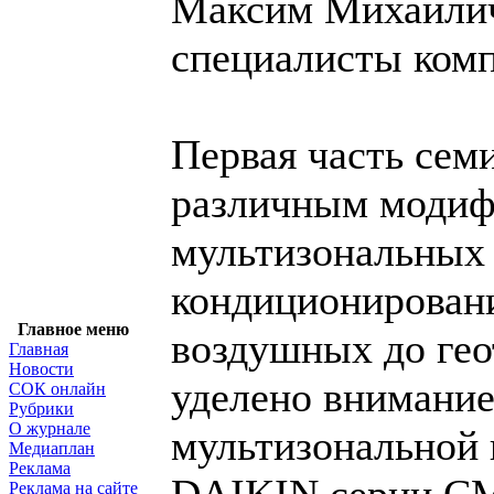
Максим Михайлич
специалисты ко
Первая часть сем
различным моди
мультизональных
кондиционировани
Главное меню
воздушных до ге
Главная
Новости
уделено внимание
СОК онлайн
Рубрики
О журнале
мультизональной 
Медиаплан
Реклама
Реклама на сайте