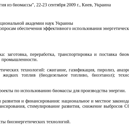
я из биомассы", 22-23 сентября 2009 г., Киев, Украина
ациональной академии наук Украины
просам обеспечения эффективного использования энергетическ
 заготовка, переработка, транспортировка и поставка био
й промышленности.
ических технологий: сжигание, газификация, пиролиз, анаэр
 жидких топлив (биодизельное топливо, биоэтанол); тех
оекты по использованию биомассы для производства энергии.
 развития и финансирования: национальное и местное законода
нсирования, стимулирование развития, снижение выбросов С
ты биоэнергетических технологий.