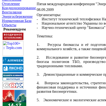
Отопление
Пятая международная конференция "Энерги
Кондиционирование
08.09.2009
Вентиляция
Организаторы:
Энергосбережение
- Институт технической теплофизики Н
Нормативная База
- Национальное агентство Украины по во
Объекты
- Научно-технический центр "Биомасса"
Рекомендуем
Тематика:
1. Ресурсы биомассы и её подготовка:
коммунального хозяйств, а также пищево
2. Исследование и развитие биоэнергет
биогаза полигонов ТБО, производство
традиционными топливами.
3. Демонстрационные и коммерческие пр
4. Вопросы законодательства, стратегии
финансовая поддержка и источники фина
развития биоэнергетики.
5. Экономические и экологические аспек