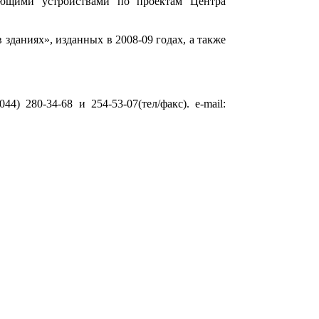
гающими устройствами по проектам Центра
даниях», изданных в 2008-09 годах, а также
) 280-34-68 и 254-53-07(тел/факс). e-mail: