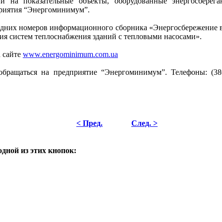
ии на показательные объекты, оборудованные энергосбере
риятия “Энергоминимум”.
дних номеров информационного сборника «Энергосбережение в з
я систем теплоснабжения зданий с тепловыми насосами».
а сайте
www.energominimum.com.ua
бращаться на предприятие “Энергоминимум”. Телефоны: (38044
< Пред.
След. >
одной из этих кнопок: