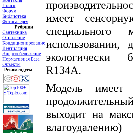
Контакты
производитель
Поиск
Форум
имеет сенсорну
Библиотека
Фотогалерея
Рубрики
специального 
Сантехника
Отопление
использовании, д
Кондиционирование
Вентиляция
экологически б
Энергосбережение
Нормативная База
Объекты
R134A.
Рекомендуем
Модель имеет 
продолжитель
выходит на мак
влагоудалению