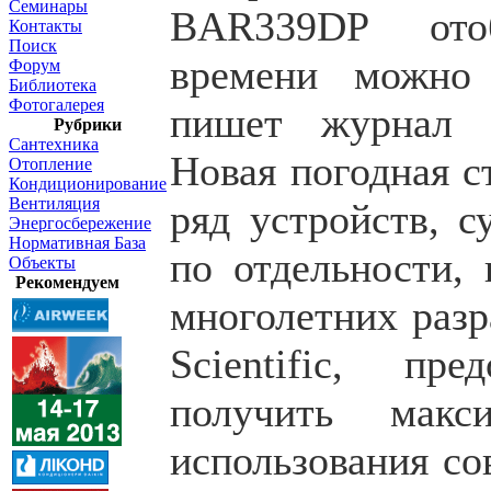
Семинары
BAR339DP ото
Контакты
Поиск
времени можно 
Форум
Библиотека
Фотогалерея
пишет журнал 
Рубрики
Сантехника
Новая погодная с
Отопление
Кондиционирование
Вентиляция
ряд устройств, с
Энергосбережение
Нормативная База
по отдельности, 
Объекты
Рекомендуем
многолетних разр
Scientific, пре
получить макс
использования со