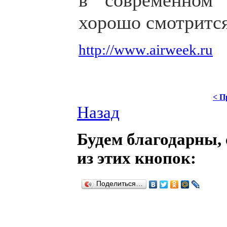
в современном 
хорошо смотрится
http
://
www
.
airweek
.
ru
< П
Назад
Будем благодарны, 
из этих кнопок:
Поделиться…