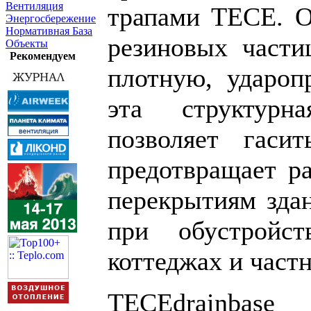
Вентиляция
трапами TECE. О
Энергосбережение
Нормативная База
резиновых части
Объекты
Рекомендуем
плотную, удароп
эта структурн
позволяет гаси
предотвращает ра
перекрытиям здан
при обустройс
коттеджах и част
TECEdrainbas