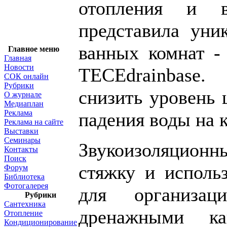
отопления и в
представила уни
ванных комнат -
Главное меню
Главная
Новости
TECEdrainbase
СОК онлайн
Рубрики
снизить уровень 
О журнале
Медиаплан
Реклама
падения воды на к
Реклама на сайте
Выставки
Семинары
Звукоизоляционны
Контакты
Поиск
стяжку и исполь
Форум
Библиотека
Фотогалерея
для организа
Рубрики
Сантехника
дренажными к
Отопление
Кондиционирование