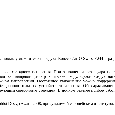
 новых увлажнителей воздуха Boneco Air-O-Swiss E2441, раз
нного холодного испарения. При заполнении резервуара по
ный капиллярный фильтр впитывает воду. Сухой воздух нагн
нужном направлении. Постоянное увлажнение можно поддержив
без дополнительных устройств управления. Обеззараживани
ирующим серебряным стержнем. В ночном режиме прибор рабо
dot Design Award 2008, присуждаемой европейским институтом д