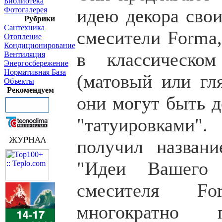
Библиотека
Фотогалерея
идею декора свои
Рубрики
Сантехника
смесители Forma,
Отопление
Кондиционирование
в классическо
Вентиляция
Энергосбережение
Нормативная База
(матовый или гля
Объекты
Рекомендуем
они могут быть 
"татуировками"
получил названи
"Идеи Вашего 
смесителя F
многократно п