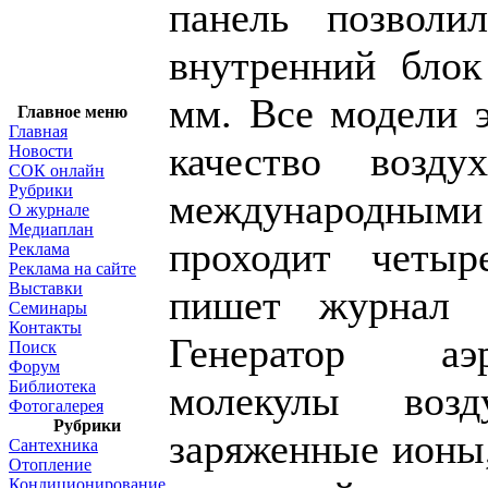
панель позволи
внутренний блок
мм. Все модели э
Главное меню
Главная
качество возд
Новости
СОК онлайн
Рубрики
международны
О журнале
Медиаплан
проходит четыре
Реклама
Реклама на сайте
Выставки
пишет журнал 
Семинары
Контакты
Генератор аэ
Поиск
Форум
Библиотека
молекулы возд
Фотогалерея
Рубрики
заряженные ионы,
Сантехника
Отопление
Кондиционирование