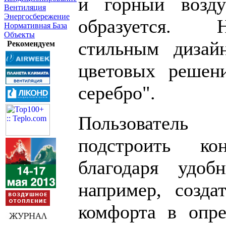
и горный возд
Вентиляция
Энергосбережение
образуется. 
Нормативная База
Объекты
стильным дизай
Рекомендуем
цветовых решени
серебро".
Пользователь
подстроить ко
благодаря удо
например, созд
комфорта в опре