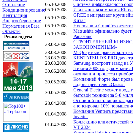
05.10.2008
Система инфракрасного обог
Отопление
05.10.2008
Итальянская компания Rhoss 
Кондиционирование
GREE выигрывает крупнейши
Вентиляция
05.10.2008
Китая
Энергосбережение
05.10.2008
Hoermann и Grundfos отмети
Нормативная База
Matsushita официально будет
Объекты
05.10.2008
Panasonic
Рекомендуем
СТРОИТЕЛЬНЫЙ КРИЗИС
28.08.2008
ЗАКОНОМЕРНЫМ»
28.08.2008
McQuay выигрывает контрак
28.08.2008
KENTATSU DX PRO для стр
28.08.2008
Samsung построит завод на 
5 июня 2008 года, компания I
30.06.2008
окончании процесса приобре
Компанией Форте был провед
30.05.2008
водонагревателя «Oasis».
General Electric может прода
30.05.2008
бытовой техники за 5-8 мил
Основной поставщик хладаген
28.04.2008
анонсировал 10% повышени
Компания Venterra представи
01.04.2008
Inverter
Коллекцию климатической т
01.04.2008
VT-2324
Компания Polaris предлагае