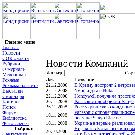
Главное меню
Главная
Новости
СОК онлайн
Новости Компаний
Рубрики
О журнале
Фильтр
Сорт
Медиаплан
Дата
Название
Реклама
22.12.2008
В Крыму построят 2 ветровы
Реклама на сайте
22.12.2008
Умный дом с Nokia
Выставки
22.12.2008
Honeywell получила прести
Семинары
26.11.2008
Panasonic приобретает Sanyo
Контакты
26.11.2008
Рост украинского кондицио
Поиск
Panasonic опровергла инфор
Форум
10.11.2008
покупке Sanyo Electric.
Библиотека
10.11.2008
Украина впервые реализовал
Фотогалерея
Недавно в Китае был впервы
Рубрики
26.10.2008
китайских потребителей – 2
Сантехника