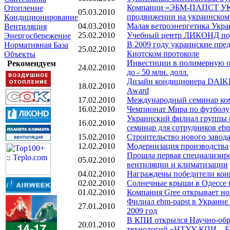
Компании «ЭБМ-ПАПСТ УКР
Отопление
05.03.2010
продвижении на украинском
Кондиционирование
04.03.2010
Малая ветроэнергетика Укра
Вентиляция
25.02.2010
Учебный центр ЛИКОНД подв
Энергосбережение
В 2009 году украинские пред
Нормативная База
25.02.2010
Киотском протоколе
Объекты
Инвестиции в полимерную от
Рекомендуем
24.02.2010
до - 50 млн. долл.
Дизайн кондиционера DAIKIN
18.02.2010
Award
17.02.2010
Международный семинар ком
16.02.2010
Чемпионат Мира по футболу 
Украинский филиал группы 
16.02.2010
семинар для сотрудников ebm
15.02.2010
Строительство нового завод
12.02.2010
Модернизация производства
Прошла первая специализиро
05.02.2010
вентиляции и климатизации
04.02.2010
Награждены победители кон
02.02.2010
Солнечные крыши в Одессе б
01.02.2010
Компания Gree открывает н
Филиал ebm-papst в Украине
27.01.2010
2009 год
В КПИ открылся Научно-обр
20.01.2010
технологий «НТУУ КПИ – 