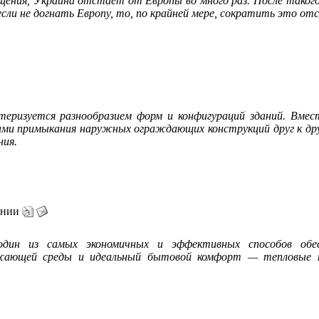
ения, Украина отстает от Европы во много раз. После такого
сли не догнать Европу, то, по крайней мере, сократить это от
теризуется разнообразием форм и конфигураций зданий. Вмес
ами примыкания наружных ограждающих конструкций друг к дру
ния.
ании
один из самых экономичных и эффективных способов обес
жающей среды и идеальный бытовой комфорт — тепловые н