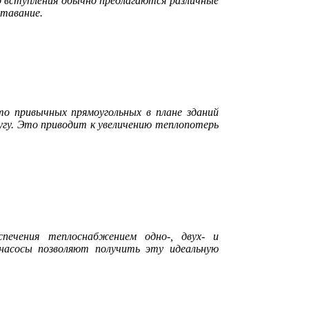
 вступления обычно предлагаются различные
ставание.
то привычных прямоугольных в плане зданий
гу. Это приводит к увеличению теплопотерь
печения теплоснабжением одно‑, двух‑ и
асосы позволяют получить эту идеальную