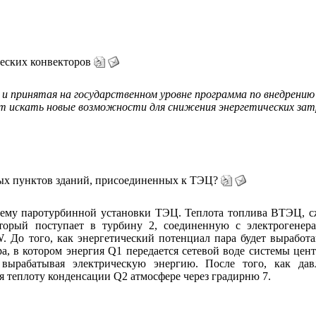
еских конвекторов
и принятая на государственном уровне программа по внедрению
ет искать новые возможности для снижения энергетических зат
ых пунктов зданий, присоединенных к ТЭЦ?
ему паротурбинной установки ТЭЦ. Теплота топлива ВТЭЦ, сжи
оторый поступает в турбину 2, соединенную с электрогене
. До того, как энергетический потенциал пара будет выработа
ра, в котором энергия Q1 передается сетевой воде системы це
вырабатывая электрическую энергию. После того, как давл
ая теплоту конденсации Q2 атмосфере через градирню 7.