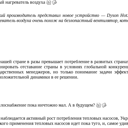
й нагреватель воздуха
кий производитель представил новое устройство — Dyson Hot
реватель воздуха очень похож на безлопастный вентилятор, кот
нашей стране в разы превышает потребление в развитых страна
анировать отставание страны в условиях глобальной конкурен
дарственных менеджеров, но только понимание задачи эффект
положительной динамики в ее решении.
плоснабжение пока ничтожно мал. А в будущем?
 наблюдается активный рост потребления тепловых насосов, Укра
ого применения тепловых насосов идет пока туго, и, самое удив