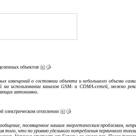
деленных объектов
ых извещений о состоянии объекта и небольшого объема сами
ой на использовании каналов GSM‑ и CDMA‑сетей, можно рек
тающих автономно.
б электрическом отоплении
сообщение, посвященное нашим энергетическим проблемам, неп
я того, что по уровню удельного потребления первичного топлив