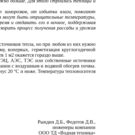
ожно дольше. Для этого строились теплицы и
 заморозков, от избытка влаги, помогают
емя могут быть отрицательные температуры,
ремя и отдавать его в ночное, поддерживая
скорить процесс получения рассады и урожая
точников тепла, но при любом из них нужно
у, вопервых, герметизация круглогодичной
ев 1 м2 окажется гораздо выше.
 ТЭЦ, АЭС, ТЭС или собственные источники
тании с воздушным и водяной обогрев почвы.
ус 20 °С и ниже. Температура теплоносителя
Рындин Д.Б., Федотов Д.В.,
инженеры компании
ООО ТД «Водная техника»