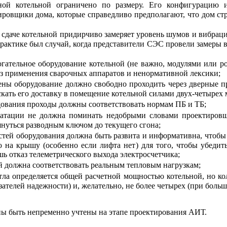
ой котельной ограничено по размеру. Его конфигурацию и
ровщики дома, которые справедливо предполагают, что дом стр
 сдаче котельной придирчиво замеряет уровень шумов и вибра
рактике был случай, когда представители СЭС провели замеры в
гательное оборудование котельной (не важно, модулями или р
 без применения сварочных аппаратов и ненормативной лексики;
мены оборудование должно свободно проходить через дверные 
кать его доставку в помещение котельной силами двух-четырех
ования проходы должны соответствовать нормам ПБ и ТБ;
луатации не должна поминать недобрыми словами проектиров
януться разводным ключом до текущего сгона;
тей оборудования должна быть развита и информативна, чтобы 
на крышу (особенно если лифта нет) для того, чтобы убедить
шь отказ телеметрического выхода электросчетчика;
й должна соответствовать реальным тепловым нагрузкам;
ла определяется общей расчетной мощностью котельной, но ко
зателей надежности) и, желательно, не более четырех (при боль
ы быть непременно учтены на этапе проектирования АИТ.