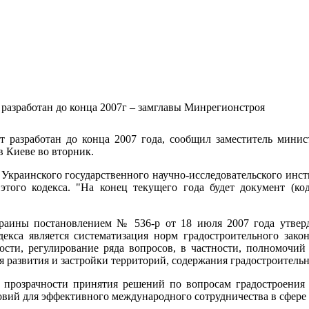
 разработан до конца 2007г – замглавы Минрегионстроя
т разработан до конца 2007 года, сообщил заместитель минис
в Киеве во вторник.
е Украинского государственного научно-исследовательского ин
 этого кодекса. "На конец текущего года будет документ (
раины постановлением № 536-р от 18 июля 2007 года утверд
декса является систематизация норм градостроительного зако
ности, регулирование ряда вопросов, в частности, полномочи
 развития и застройки территорий, содержания градостроитель
ть прозрачности принятия решений по вопросам градостроения
овий для эффективного международного сотрудничества в сфере 