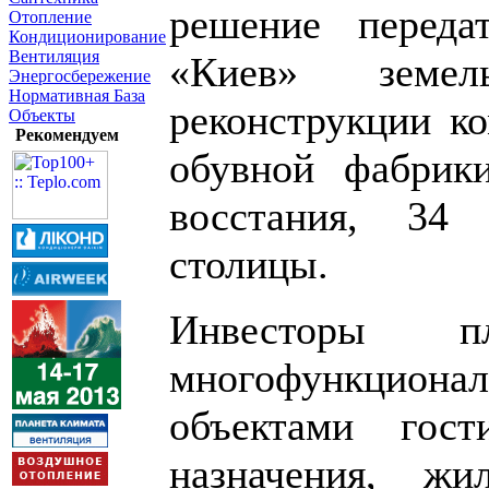
решение перед
Отопление
Кондиционирование
Вентиляция
«Киев» земе
Энергосбережение
Нормативная База
реконструкции к
Объекты
Рекомендуем
обувной фабрик
восстания, 34
столицы.
Инвесторы пл
многофункцио
объектами гос
назначения, ж