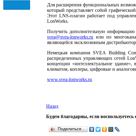
Для расширения функциональных возможн
который представляет собой графически
Этот LNS-плагин работает под управле
LonWorks.
Получить дополнительную информацию и
svea@svea-lonworks.ru
или по многокана
являющейся эксклюзивным дистрибьюто
Немецкая компания SVEA Building Cont
распределенных управляющих сетей LonW
концепции «интеллектуальное здание», 
климатом, коплеры, цифровые и аналогов
www.svea-lonworks.ru
Назад
Будем благодарны, если воспользуетесь 
Поделиться…