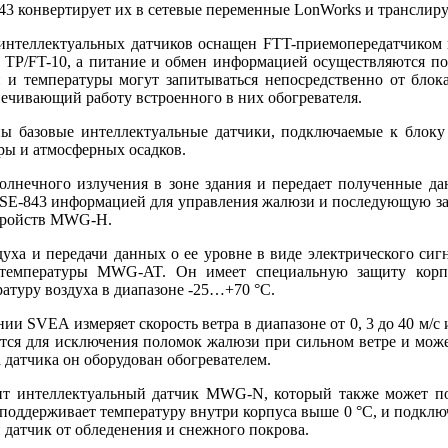
843 конвертирует их в сетевые переменные LonWorks и транслир
нтеллектуальных датчиков оснащен FTT-приемопередатчиком и 
ры TP/FT-10, а питание и обмен информацией осуществляются 
 и температуры могут запитываться непосредственно от блока
ечивающий работу встроенного в них обогревателя.
 базовые интеллектуальные датчики, подключаемые к блоку 
ры и атмосферных осадков.
олнечного излучения в зоне здания и передает полученные да
 SE-843 информацией для управления жалюзи и последующую за
стройств MWG-H.
ха и передачи данных о ее уровне в виде электрического сигн
 температуры MWG-AT. Он имеет специальную защиту корп
атуру воздуха в диапазоне -25…+70 °С.
 SVEA измеряет скорость ветра в диапазоне от 0, 3 до 40 м/с и
тся для исключения поломок жалюзи при сильном ветре и може
 датчика он оборудован обогревателем.
ит интеллектуальный датчик MWG-N, который также может по
поддерживает температуру внутри корпуса выше 0 °С, и подклю
 датчик от обледенения и снежного покрова.