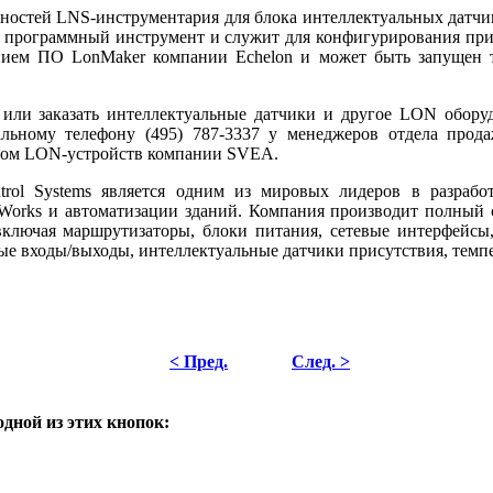
остей LNS-инструментария для блока интеллектуальных датчи
й программный инструмент и служит для конфигурирования при
нием ПО LonMaker компании Echelon и может быть запущен то
ли заказать интеллектуальные датчики и другое LON обору
льному телефону (495) 787-3337 у менеджеров отдела про
ром LON-устройств компании SVEA.
rol Systems является одним из мировых лидеров в разрабо
orks и автоматизации зданий. Компания производит полный с
включая маршрутизаторы, блоки питания, сетевые интерфейсы
ые входы/выходы, интеллектуальные датчики присутствия, темпе
< Пред.
След. >
одной из этих кнопок: