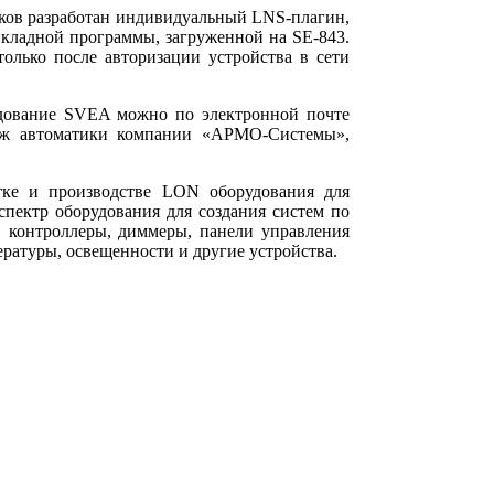
ков разработан индивидуальный LNS-плагин,
кладной программы, загруженной на SE-843.
лько после авторизации устройства в сети
дование SVEA можно по электронной почте
даж автоматики компании «АРМО-Системы»,
тке и производстве LON оборудования для
пектр оборудования для создания систем по
, контроллеры, диммеры, панели управления
ратуры, освещенности и другие устройства.