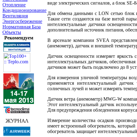
виде электрических сигналов, а блок SE-
Отопление
Кондиционирование
Для обмена данными с LON сетью блок и
Вентиляция
Такие сети создаются на базе витой па
Энергосбережение
интеллектуальные датчики освещенности
Нормативная База
дополнительный источник питания, обесп
Объекты
Рекомендуем
В арсенале компании SVEA представлены
(анемометр), датчик и внешней температу
Датчик освещенности измеряет яркость с
интеллектуальных датчиков, обеспечивая
датчиков может быть подключено до 8 у
Для измерения уличной температуры возду
применяется интеллектуальный датчик
солнечных лучей и может измерять темпер
Датчик ветра (анемометр) MWG-W компании
Этот интеллектуальный датчик используе
Для предупреждения обледенения корпуса
Измерение количества осадков производ
имеет встроенный обогреватель, который 
обогреватель защищает интеллектуальный