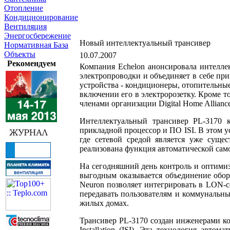
Отопление
Кондиционирование
Вентиляция
Энергосбережение
Новый интеллектуальный трансивер
Нормативная База
Объекты
10.07.2007
Рекомендуем
Компания Echelon анонсировала интелле
электропроводки и объединяет в себе при
устройства - кондиционеры, отопительны
включении его в электророзетку. Кроме т
членами организации Digital Home Alliance
Интеллектуальный трансивер PL-3170 к
прикладной процессор и ПО ISI. В этом 
где сетевой средой является уже суще
реализована функция автоматической сам
На сегодняшний день контроль и оптимиз
выгодным оказывается объединение обор
Neuron позволяет интегрировать в LON-с
передавать пользователям и коммунальн
жилых домах.
Трансивер PL-3170 создан инженерами ком
Installation (ISI). Эта технология авт