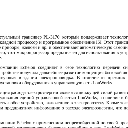
ктуальный трансивер PL-3170, который поддерживает технол
кладной процессор и программное обеспечение ISI. Этот транс
е приборы, жалюзи и др. и обеспечивает автоматическую самоин
ого, этот микропроцессор предназначен для использования в у
.
омпании Echelon соединяет в себе технологию передачи си
устройстве получила дальнейшее развитие концепция бытовой ав
ствующая в здании электропроводка. В отличие от прежних 
оустановки оборудования в управляющую сеть LonWorks.
ация расхода электроэнергии являются движущей силой развити
удования единой управляющей сетью LonWorks, а наличие в б
еть любое устройство, включенное в электророзетку. Кроме то
ым предприятиям информацию о расходе электроэнергии, что п
пании Echelon с применением непревзойденной по своей простот
оматической самоустановки бытовых устройств в сеть LonWorks