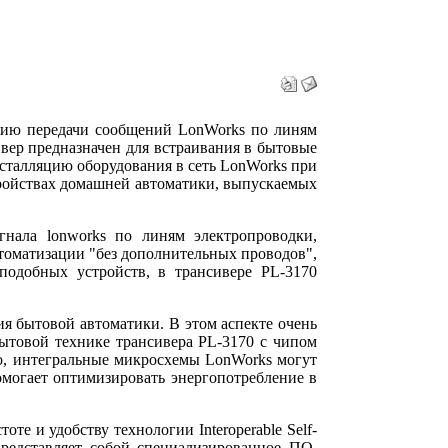
огию передачи сообщений LonWorks по линям
ивер предназначен для встраивания в бытовые
сталляцию оборудования в сеть LonWorks при
стройствах домашней автоматики, выпускаемых
гнала lonworks по линям электропроводки,
томатизации "без дополнительных проводов",
подобных устройств, в трансивере PL-3170
я бытовой автоматики. В этом аспекте очень
ытовой технике трансивера PL-3170 с чипом
го, интегральные микросхемы LonWorks могут
омогает оптимизировать энергопотребление в
е и удобству технологии Interoperable Self-
 представляет собой специализированное ПО,