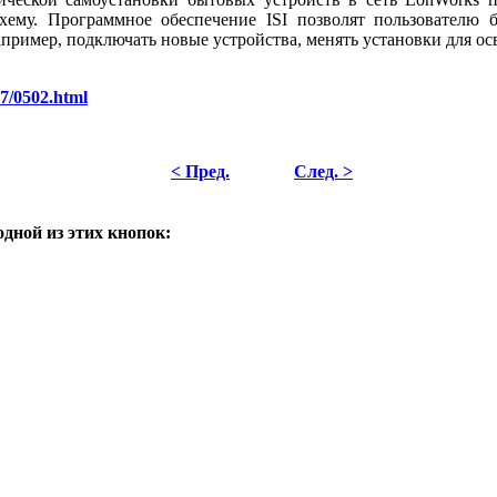
хему. Программное обеспечение ISI позволят пользователю 
ример, подключать новые устройства, менять установки для ос
07/0502.html
< Пред.
След. >
одной из этих кнопок: