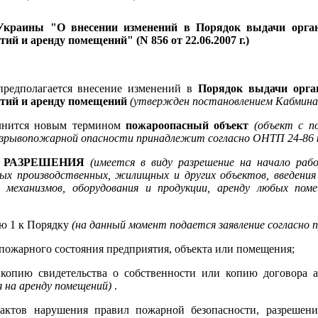
краины "О внесении изменений в Порядок выдачи органа
й и аренду помещений" (N 856 от 22.06.2007 г.)
предполагается внесение изменений в
Порядок выдачи орган
тий и аренду помещений
(утвержден постановлением Кабмина N
олнится новым термином
пожароопасный объект
(объект с п
 взрывопожарной опасности принадлежит согласно ОНТП 24-86 
РАЗРЕШЕНИЯ
(имеется в виду разрешение на начало раб
ых производственных, жилищных и других объектов, введения 
 механизмов, оборудования и продукции, аренду любых пом
ию 1 к Порядку
(на данный момент подается заявление согласно 
опожарного состояния предприятия, объекта или помещения;
 копию свидетельства о собственности или копию договора
я на аренду помещений)
.
актов нарушения правил пожарной безопасности, разрешени