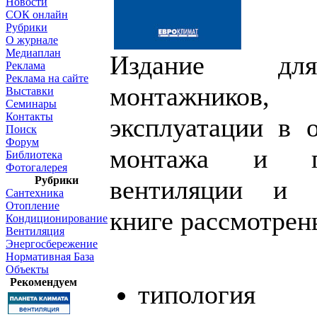
Новости
СОК онлайн
Рубрики
О журнале
Медиаплан
Издание для
Реклама
Реклама на сайте
монтажников, 
Выставки
Семинары
Контакты
эксплуатации в о
Поиск
Форум
монтажа и пу
Библиотека
Фотогалерея
Рубрики
вентиляции и 
Сантехника
Отопление
книге рассмотре
Кондиционирование
Вентиляция
Энергосбережение
Нормативная База
Объекты
Рекомендуем
типология 