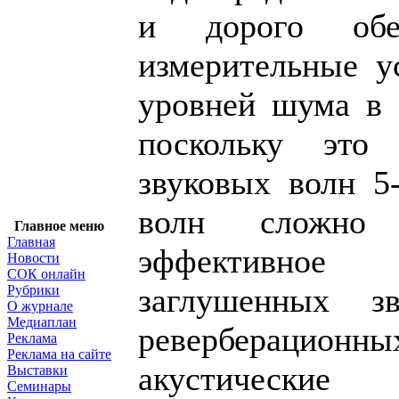
и дорого обес
измерительные у
уровней шума в 
поскольку это 
звуковых волн 5
волн сложно
Главное меню
Главная
эффективное
Новости
СОК онлайн
заглушенных з
Рубрики
О журнале
Медиаплан
реверберационны
Реклама
Реклама на сайте
акустически
Выставки
Семинары