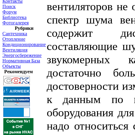
Контакты
вентиляторов не 
Поиск
Форум
спектр шума вен
Библиотека
Фотогалерея
Рубрики
содержит дис
Сантехника
Отопление
составляющие шу
Кондиционирование
Вентиляция
Энергосбережение
звукомерных 
Нормативная База
Объекты
достаточно бол
Рекомендуем
достоверности из
к данным по ш
оборудования для
надо относиться