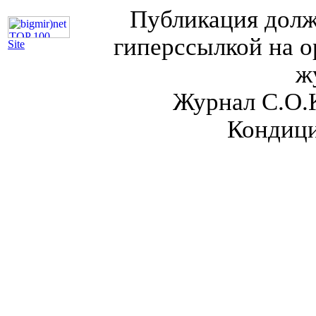
Публикация долж
гиперссылкой на о
Site
ж
Журнал С.О.
Кондици