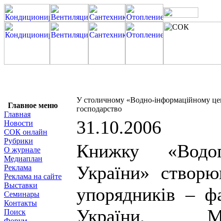
У столичному «Водно-інформаційному цен
Главное меню
господарство
Главная
31.10.2006
Новости
СОК онлайн
Рубрики
Книжку «Водог
О журнале
Медиаплан
України» створю
Реклама
Реклама на сайте
Выставки
упорядників – ф
Семинары
Контакты
України, Мі
Поиск
Форум