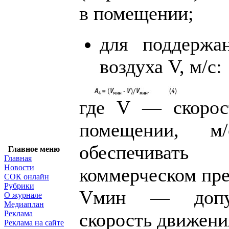
в помещении;
для поддержа
воздуха V, м/с:
где V — скорос
помещении, м
обеспечиват
Главное меню
Главная
Новости
коммерческом пре
СОК онлайн
Рубрики
Vмин — допуст
О журнале
Медиаплан
Реклама
скорость движени
Реклама на сайте