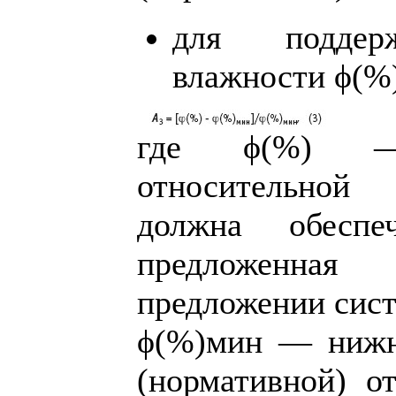
для поддерж
влажности ϕ(%
где ϕ(%) —
относительной
должна обеспе
предложенна
предложении сист
ϕ(%)мин — нижн
(нормативной) о