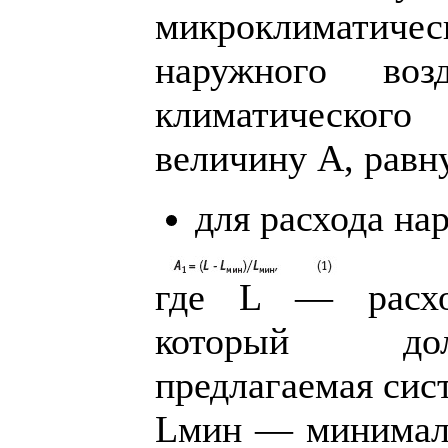
микроклиматическ
наружного воз
климатического
величину А, равн
для расхода на
где L — расхо
который дол
предлагаемая сис
Lмин — минимал