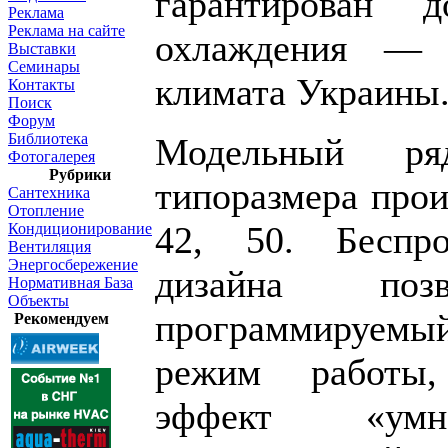
гарантирован 
Реклама
Реклама на сайте
охлаждения — 
Выставки
Семинары
климата Украины
Контакты
Поиск
Форум
Библиотека
Модельный ря
Фотогалерея
Рубрики
типоразмера прои
Сантехника
Отопление
42, 50. Беспр
Кондиционирование
Вентиляция
Энергосбережение
дизайна позв
Нормативная База
Объекты
программируем
Рекомендуем
режим работы,
эффект «умно