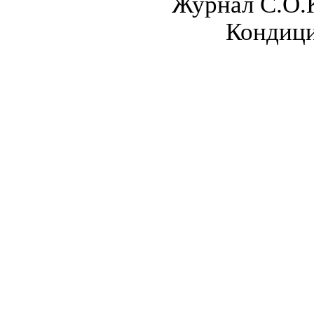
Журнал С.О.
Кондици