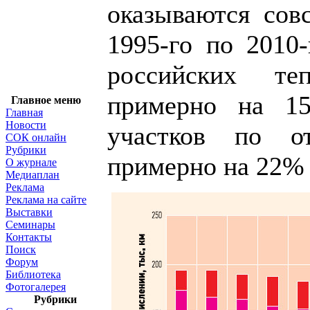
оказываются сов
1995-го по 2010
российских те
примерно на 1
Главное меню
Главная
Новости
участков по 
СОК онлайн
Рубрики
примерно на 22% (
О журнале
Медиаплан
Реклама
Реклама на сайте
Выставки
Семинары
Контакты
Поиск
Форум
Библиотека
Фотогалерея
Рубрики