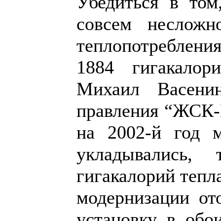
Убедиться в том
совсем несложн
теплопотреблен
1884 гигакалор
Михаил Васенин
правления “ЖСК-
на 2002-й год 
укладывались,
гигакалорий тепла
модернизации от
установку в обо