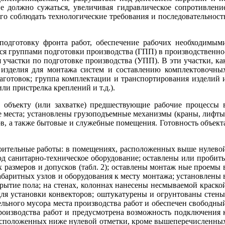
е должно сужаться, увеличивая гидравлическое сопротивлени
го соблюдать технологические требования и последовательност
подготовку фронта работ, обеспечение рабочих необходимым
ся группами подготовки производства (ГПП) в производственно
участки по подготовке производства (УПП). В эти участки, ка
 изделия для монтажа систем и составлению комплектовочны
заготовок; группа комплектации и транспортирования изделий 
ли пристрелка креплений и т.д.).
 объекту (или захватке) предшествующие рабочие процессы 
е места; установлены грузоподъемные механизмы (краны, лифты
в, а также бытовые и служебные помещения. Готовность объект
оительные работы: в помещениях, расположенных выше нулево
од санитарно-техническое оборудование; оставлены или пробит
 размеров и допусков (табл. 2); оставлены монтаж ные проемы 
абаритных узлов и оборудования к месту монтажа; установлены 
рытие пола; на стенах, колоннах нанесены несмываемой краско
ля установки конвекторов; оштукатурены и огрунтованы стены
льного мусора места производства работ и обеспечен свободны
производства работ и предусмотрена возможность подключения 
расположенных ниже нулевой отметки, кроме вышеперечисленны