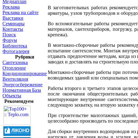
Медиаплан
Реклама
В заготовительных работах рекомендуетс
Реклама на сайте
арматуры, узлов трубопроводов и оборудо
Выставки
Семинары
Во вспомогательные работы рекомендуетс
Контакты
материалов, сантехприборов, погрузку, 
Поиск
крепежа).
Форум
В монтажно-сборочные работы рекоменду
Библиотека
испытание сантехсистем. Монтаж внутрен
Фотогалерея
отдавать предпочтение методам, когда и
Рубрики
заводах и доставлять на строительную пл
Сантехника
Отопление
Монтажно-сборочные работы при поточном
Кондиционирование
возводимых зданий или специальных пом
Вентиляция
Энергосбережение
Работы второго и третьего этапов целесо
Нормативная База
после окончания общестроительных рабо
Объекты
монтирующие внутренние сантехсистемы 
Рекомендуем
следующую захватку, на вторую захватку 
При строительстве малоэтажных зданий,
целесообразно производить по последова
Для сборки внутренних водопроводов из 
нагрузки от давления воды и усилия, 