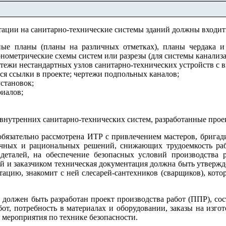
ации на санитарно-технические системы зданий должны входит
ые планы (планы на различных отметках), планы чердака и 
онометрические схемы систем или разрезы (для системы канализа
тежи нестандартных узлов санитарно-технических устройств с 
ся ссылки в проекте; чертежи подпольных каналов;
установок;
иалов;
нутренних санитарно-технических систем, разработанные прое
бязательно рассмотрена ИТР с привлечением мастеров, бригад
чных и рациональных решений, снижающих трудоемкость рабо
деталей, на обеспечение безопасных условий производства р
й и заказчиком техническая документация должна быть утвержд
ацию, знакомит с ней слесарей-сантехников (сварщиков), кот
должен быть разработан проект производства работ (ППР), со
бот, потребность в материалах и оборудовании, заказы на изго
мероприятия по технике безопасности.