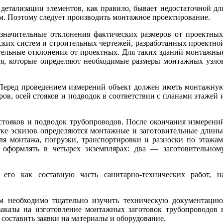
детализации элементов, как правило, бывает недостаточной дл
ям. Поэтому следует производить монтажное проектирование.
значительные отклонения фактических размеров от проектных
ских систем и строительных чертежей, разработанных проектно
тельные отклонения от проектных. Для таких зданий монтажны
ния, которые определяют необходимые размеры монтажных узло
Перед проведением измерений объект должен иметь монтажну
ов, осей стояков и подводок в соответствии с планами этажей 
 стояков и подводок трубопроводов. После окончания измерени
ке эскизов определяются монтажные и заготовительные длины
я монтажа, погрузки, транспортировки и разноски по этажам
 оформлять в четырех экземплярах: два — заготовительном
его как составную часть санитарно-технических работ, н
м необходимо тщательно изучить техническую документацию
заказы на изготовление монтажных заготовок трубопроводов 
составить заявки на материалы и оборудование.