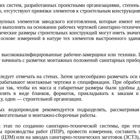
их систем, разработанных проектными организациями, степень 
но, отсутствуют привязки элементов к строительным конструкци
упных элементов заводского изготовления, которые имеют не
 выполнять на основании рабочих чертежей санитарно-техниче
ические размеры строительных конструкций могут иметь значи
а основе измерений в натуре тех элементов выстроенного зда
ь высококвалифицированные рабочие-замерщики или техники. 
т начинать с разметки монтажных положений санитарных прибор
дует отмечать на стенах. Затем целесообразно размечать оси
зрабатывают монтажные чертежи и спецификации. При обработ
и так, чтобы их масса и габаритные размеры были удобны дл
лять в виде бланков, форматок, прикладывать к заказам и
у, один — строительной организации.
 водопроводов рекомендуется подразделять, рассматривая 
омогательные и монтажно-сборочные работы.
этап по созданию санитарно-технической системы, при это
 производства работ (ППР), провести измерения, составить 
(ЦЗМ) или на заводах санитарно-технических заготовок (ЗСТЗ), 