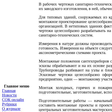
В рабочих чертежах санитарно-техническ
их заводского изготовления, в ней, обыч
Для типовых зданий, сооружаемых из кр
монтажное проектирование целесообразно
организацией. В нетиповых зданиях факт
чертежи целесообразно разрабатывать н
санитарно-технических систем.
Измерения в натуре должны производит
готовность. Измерения на объекте следуе
аксонометрическими схемами проекта.
Монтажные положения сантехприборов сле
эскизы обрабатывают и на их основе ра
Трубопроводы разбивают на узлы и блок
Эскизные чертежи целесообразно оформ
предприятию, один — монтажному участк
Главное меню
Монтаж холодных, горячих и пожарных
Главная
подготовительные, заготовительные, всп
Новости
СОК онлайн
Подготовительные работы — начальный 
Рубрики
составить монтажные проекты и проекты
О журнале
центральных заготовительных мастерских 