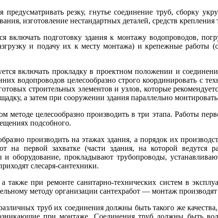
я предусматривать резку, гнутье соединение труб, сборку ук
вания, изготовление нестандартных деталей, средств крепления 
я включать подготовку здания к монтажу водопроводов, погру
разгрузку и подачу их к месту монтажа) и крепежные работы 
ется включать прокладку в проектном положении и соединение
них водопроводов целесообразно строго координировать с тех
з готовых строительных элементов и узлов, которые рекомендуе
ощадку, а затем при сооружении здания параллельно монтировать
 методе целесообразно производить в три этапа. Работы перв
ещениях подсобного.
образно производить на этажах здания, а порядок их производ
т на первой захватке (части здания, на которой ведутся ра
и оборудование, прокладывают трубопроводы, устанавливают 
приходят слесаря-сантехники.
 а также при ремонте санитарно-технических систем в экспл
тельному методу организации сантехработ — монтаж производят
различных труб их соединения должны быть такого же качества
возникающие при монтаже. Соединения труб должны быть вод