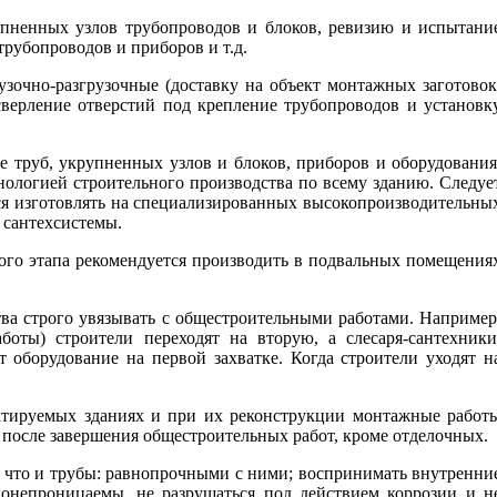
рупненных узлов трубопроводов и блоков, ревизию и испытани
трубопроводов и приборов и т.д.
зочно-разгрузочные (доставку на объект монтажных заготовок
(сверление отверстий под крепление трубопроводов и установк
 труб, укрупненных узлов и блоков, приборов и оборудования
нологией строительного производства по всему зданию. Следуе
тся изготовлять на специализированных высокопроизводительны
 сантехсистемы.
ого этапа рекомендуется производить в подвальных помещения
ства строго увязывать с общестроительными работами. Например
боты) строители переходят на вторую, а слесаря-сантехники
оборудование на первой захватке. Когда строители уходят н
уатируемых зданиях и при их реконструкции монтажные работ
 после завершения общестроительных работ, кроме отделочных.
, что и трубы: равнопрочными с ними; воспринимать внутренни
онепроницаемы, не разрушаться под действием коррозии и н