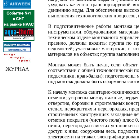
ухудшать качество транспортируемой во
движению воды. Для обеспечения высоког
выполнения технологических процессов, к
В подготовительные работы монтажа це
инструментами, оборудованием, материал
техническом отделе монтажного управлен
правило, должны входить: группа по п
ведомостей; участковые мастерские, в к
материалов на объекты; группа выполнени
Монтаж может быть начат, если объект
соответствии с общей технологической п
подъемники, кран-балки); подготовлены 
под монтаж должна быть оформлена соот
К началу монтажа санитарно-технически
отметки; устроены междуэтажные, чердач
отверстия, борозды в строительных конст
стенах, перекрытиях и перегородках, пре
строительных конструкциях закладные де
отметки покрытия (чистого пола) плюс 0
ниши, перегородки в местах установки с
доступ к ним; сооружены леса, подмости
электросети на этажах электрифицирован