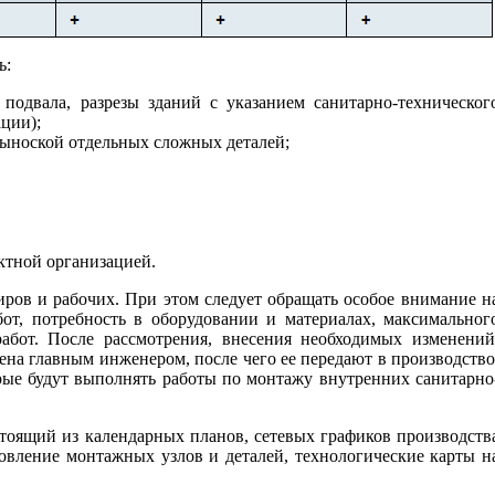
ь:
подвала, разрезы зданий с указанием санитарно-техническог
ции);
выноской отдельных сложных деталей;
ктной организацией.
иров и рабочих. При этом следует обращать особое внимание н
т, потребность в оборудовании и материалах, максимальног
абот. После рассмотрения, внесения необходимых изменений
ена главным инженером, после чего ее передают в производство
орые будут выполнять работы по монтажу внутренних санитарно
стоящий из календарных планов, сетевых графиков производств
товление монтажных узлов и деталей, технологические карты н