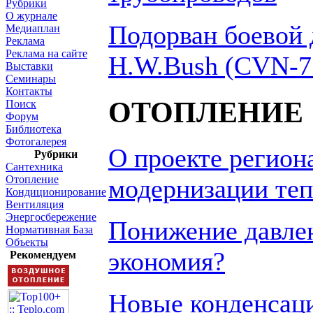
Рубрики
О журнале
Подорван боевой 
Медиаплан
Реклама
Реклама на сайте
H.W.Bush (CVN-7
Выставки
Семинары
Контакты
ОТОПЛЕНИЕ
Поиск
Форум
Библиотека
Фотогалерея
О проекте регио
Рубрики
Сантехника
Отопление
модернизации те
Кондиционирование
Вентиляция
Энергосбережение
Понижение давлен
Нормативная База
Объекты
экономия?
Рекомендуем
Новые конденсац