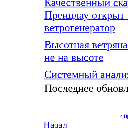
Качественный скач
Пренцлау открыт
ветрогенератор
Высотная ветряна
не на высоте
Системный анализ
Последнее обновле
< П
Назад