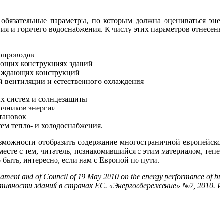
обязательные параметры, по которым должна оцениваться эне
ия и горячего водоснабжения. К числу этих параметров отнесен
бопроводов
ающих конструкциях зданий
раждающих конструкций
й вентиляции и естественного охлаждения
х систем и солнцезащиты
очников энергии
тановок
ем тепло- и холодоснабжения.
озможности отобразить содержание многостраничной европейско
месте с тем, читатель, познакомившийся с этим материалом, теп
 быть, интересно, если нам с Европой по пути.
iament and of Council of 19 May 2010 on the energy performance of bu
ктивности зданий в странах ЕС. «Энергосбережение» №7, 2010. 