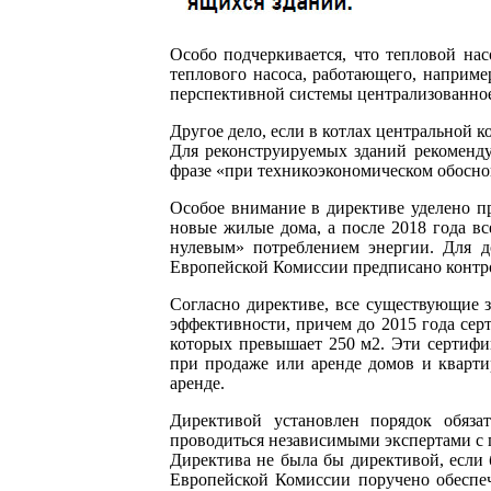
Особо подчеркивается, что тепловой на
теплового насоса, работающего, например
перспективной системы централизованное
Другое дело, если в котлах центральной к
Для реконструируемых зданий рекомендуе
фразе «при техникоэкономическом обосно
Особое внимание в директиве уделено п
новые жилые дома, а после 2018 года в
нулевым» потреблением энергии. Для д
Европейской Комиссии предписано контро
Согласно директиве, все существующие 
эффективности, причем до 2015 года серт
которых превышает 250 м2. Эти сертифи
при продаже или аренде домов и кварти
аренде.
Директивой установлен порядок обяза
проводиться независимыми экспертами с
Директива не была бы директивой, если 
Европейской Комиссии поручено обеспе