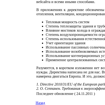
вебсайта и всеми иными способами.
В приложениях к директиве обозначены 
отопления, вентиляции, кондиционирован
Тепловая мощность систем
Степень теплозащиты здания и тру
Влияние мостиков холода в огражд
Степень воздухопроницаемости ог
Степень использования естественно
Учет ориентации здания
Использование пассивных солнечны
Использование возобновляемых ист
Использование когенерационных ус
Применение централизованных сист
Разумеется, в коротком изложении нет в
нужды. Директива написана не для нас. В
намерена двигаться Европа. И это, должно
1. Directive 2010/31/EU of the European parl
2. О. Сеппанен. Требования к энергоэффе
Последнее обновление ( 24.11.2011 )
Назад