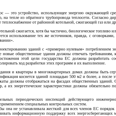
сос — это устройство, использующее энергию окружающей ср
, на тепле из обратного трубопровода теплосети. Согласно дир
 теплоснабжение от районной котельной, сжигающей газ или др
отельной сжигается, хотя бы частично, биологическое топливо ил
тся использование тех же источников, правда, с оговорками,
вании».
роектированию зданий с «примерно нулевым» потреблением эне
се новые общественные здания должны отвечать требованиям, 
остижения этой цели государства ЕС должны разработать с
лировать ход разработки этих программ и их выполнение.
здания и квартиры в многоквартирных домах должны быть се
ификация коснется зданий площадью 500 м2 и более, а после э
каты должны отображаться на фасадах общественных зданий.
р, а их энергетические характеристики должны обязательно п
тельных периодических инспекций действующего инженерн
 применением специальных контрольных систем.
бы она не устанавливала жесткий для всех членов ЕС порядок е
чивать информационную поддержку всех энергосберегающих м