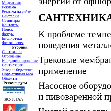
энергии от офшо
Медиаплан
Реклама
Реклама на сайте
САНТЕХНИК
Выставки
Семинары
Контакты
Поиск
К проблеме темпе
Форум
Библиотека
поведения метал
Фотогалерея
Рубрики
Сантехника
Отопление
Трековые мембран
Кондиционирование
Вентиляция
применение
Энергосбережение
Нормативная База
Объекты
Насосное оборудо
Рекомендуем
и пивоваренной 