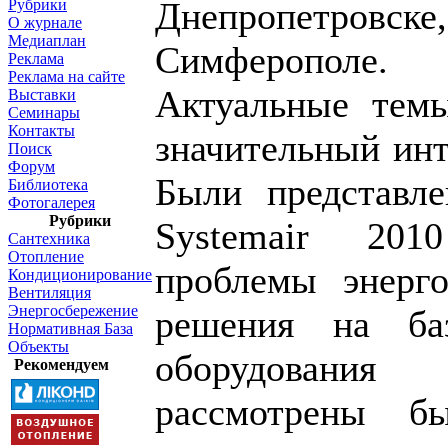
Днепропетровске
Рубрики
О журнале
Медиаплан
Симферополе.
Реклама
Реклама на сайте
Актуальные те
Выставки
Семинары
Контакты
значительный инт
Поиск
Форум
Были представл
Библиотека
Фотогалерея
Рубрики
Systemair 201
Сантехника
Отопление
проблемы энерг
Кондиционирование
Вентиляция
Энергосбережение
решения на баз
Нормативная База
Объекты
оборудования
Рекомендуем
рассмотрены б