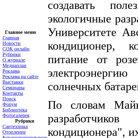
создавать пол
экологичные разр
Университете Ав
Главное меню
Главная
кондиционер, к
Новости
СОК онлайн
Рубрики
питание от роз
О журнале
Медиаплан
электроэнергию
Реклама
Реклама на сайте
Выставки
солнечных батаре
Семинары
Контакты
Поиск
По словам Майк
Форум
Библиотека
разработчи
Фотогалерея
Рубрики
Сантехника
кондиционера", и
Отопление
Кондиционирование