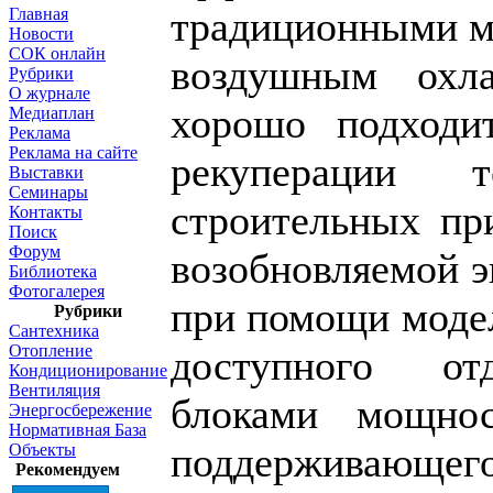
традиционными м
Главная
Новости
СОК онлайн
воздушным охл
Рубрики
О журнале
хорошо подходи
Медиаплан
Реклама
Реклама на сайте
рекуперации 
Выставки
Семинары
строительных пр
Контакты
Поиск
Форум
возобновляемой э
Библиотека
Фотогалерея
при помощи моде
Рубрики
Сантехника
Отопление
доступного от
Кондиционирование
Вентиляция
блоками мощн
Энергосбережение
Нормативная База
поддерживающег
Объекты
Рекомендуем