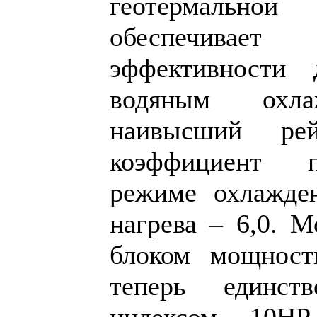
геотермально
обеспечивае
эффективности
водяным охл
наивысший ре
коэффициент п
режиме охлажде
нагрева – 6,0. 
блоком мощнос
теперь единст