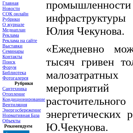
промышленн
Главная
Новости
СОК онлайн
инфраструктур
Рубрики
О журнале
Юлия Чекунова.
Медиаплан
Реклама
Реклама на сайте
«Ежедневно мож
Выставки
Семинары
Контакты
тысяч гривен то
Поиск
Форум
малозатратных
Библиотека
Фотогалерея
Рубрики
мероприяти
Сантехника
Отопление
расточительн
Кондиционирование
Вентиляция
Энергосбережение
энергетических 
Нормативная База
Объекты
Ю.Чекунова.
Рекомендуем