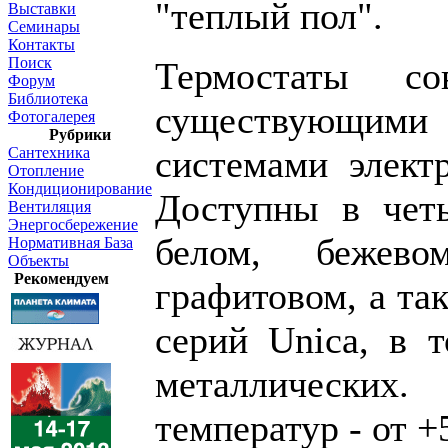
"теплый пол".
Выставки
Семинары
Контакты
Поиск
Термостаты с
Форум
Библиотека
существующими
Фотогалерея
Рубрики
системами элект
Сантехника
Отопление
Кондиционирование
Доступны в четы
Вентиляция
Энергосбережение
белом, бежево
Нормативная База
Объекты
Рекомендуем
графитовом, а та
серий Unica, в 
металлических.
температур - от +