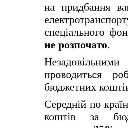
на придбання ва
електротран
спеціального фо
не розпочато
.
Незадовільним
проводиться ро
бюджетних кошті
Середній по краї
коштів за бюд