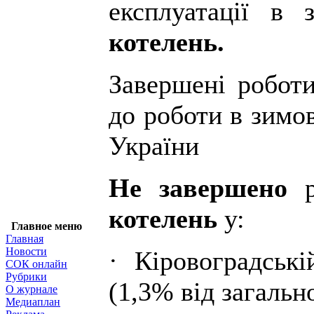
експлуатації в
котелень.
Завершені роботи
до роботи в зимо
України
Не завершено
котелень
у:
Главное меню
Главная
Новости
· Кіровоградські
СОК онлайн
Рубрики
(1,3% від загально
О журнале
Медиаплан