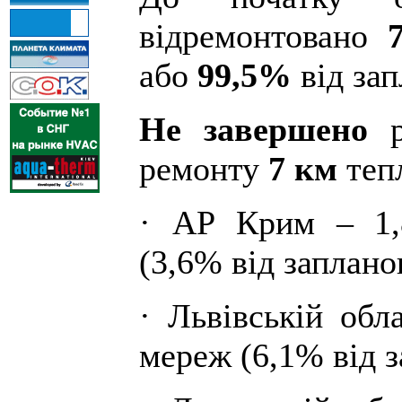
відремонтовано
або
99,5%
від зап
Не завершено
ремонту
7 км
теп
· АР Крим – 1,
(3,6% від заплано
· Львівській обл
мереж (6,1% від з