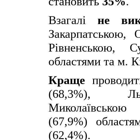
становить
35%
.
Взагалі
не вик
Закарпатською, 
Рівненською, С
областями та м. К
Краще
проводит
(68,3%), Ль
Миколаївською 
(67,9%) областя
(62,4%).