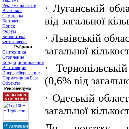
Реклама
· Луганській обл
Реклама на сайте
Выставки
Семинары
від загальної кіль
Контакты
Поиск
Форум
· Львівській облас
Библиотека
Фотогалерея
Рубрики
загальної кількост
Сантехника
Отопление
Кондиционирование
· Тернопільські
Вентиляция
Энергосбережение
(0,6% від загально
Нормативная База
Объекты
Рекомендуем
· Одеській област
загальної кількост
До початку оп