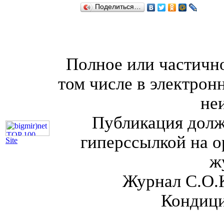
Поделиться…
Полное или частично
том числе в электрон
не
Публикация долж
гиперссылкой на о
Site
ж
Журнал С.О.
Кондици