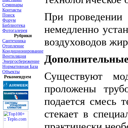
Семинары
Контакты
При проведении 
Поиск
Форум
Библиотека
немедленно устан
Фотогалерея
Рубрики
воздуховодов жир
Сантехника
Отопление
Кондиционирование
Дополнительны
Вентиляция
Энергосбережение
Нормативная База
Объекты
Существуют мо
Рекомендуем
проложены трубо
подается смесь 
стекает в специ
практически необ