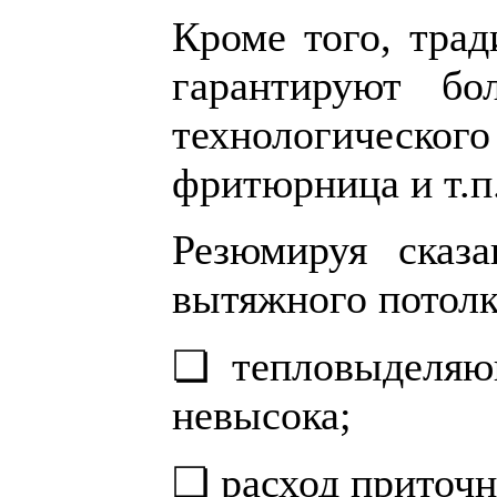
Кроме того, тра
гарантируют бо
технологическо
фритюрница и т.п
Резюмируя сказа
вытяжного потолк
❏ тепловыделяющ
невысока;
❏ расход приточн