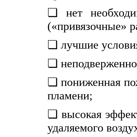
❏ нет необходи
(«привязочные» р
❏ лучшие условия
❏ неподверженнос
❏ пониженная пож
пламени;
❏ высокая эффект
удаляемого возду