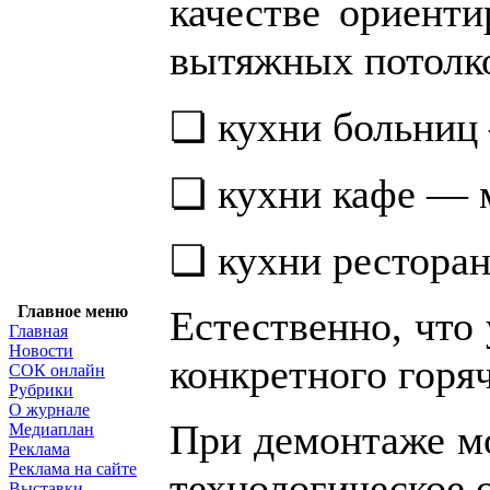
качестве ориент
вытяжных потолк
❏ кухни больниц 
❏ кухни кафе — м
❏ кухни ресторан
Главное меню
Естественно, что
Главная
Новости
конкретного горяч
СОК онлайн
Рубрики
О журнале
При демонтаже мо
Медиаплан
Реклама
Реклама на сайте
технологическое 
Выставки